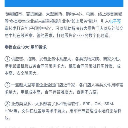
合作
“连锁超市、百货商店、大型商场、购物中心、电商、线上零售商城
我们
等”各类零售企业越来越重视提升业务“线上服务”能力，引入
电子签
章
技术打造“电子印控中心”，可以帮助解决各大零售门店以及外部交
易中的在线盖章、签约需求，打通零售企业业务数字化通道。
零售企业“3大”用印诉求
① 供应链、招商、发包业务体系庞大，各类货物采购、商家入驻、
场地设备租赁业务合同签署需求大，纸质合同签署过程周转慢、成
本高、安全隐患大。
② 一些超大型零售企业全国门店近千家，各门店人事类文件用印需
求量大，用纸成本高，合同存管难度大，查询不方便。
③ 业务类型多，大多部署了多种管理软件，ERP、OA、SRM、
HRM等，文件在线盖章需求不解决，用印环节管理成本始终无法释
放。