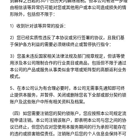
到解释之日起的30个日历天内解除限制。但本公司有进一步理
由相信该等异常仍可能对您或其他用户或本公司造成损失的情
形除外，包括但不限于：
1）收到针对该等异常的投诉：
2）您已经实质性违反了本协议或另行签署的协议，且我们基
于保护各方利益的需要必须继续终止或暂停执行指令：
3）您虽未违反国家相关法律法规及部门规章规定，但该等使
用涉及本公司限制合作的行业类目或商品，包括但不限于通过
本公司的产品或服务从事类似金字塔或矩阵型的高额返利业务
模式。
5、在本公司认为有合理必要时，本公司无需事先通知即可终
止提供本服务，并暂停、关闭或删除您名下全部或部分契约锁
账户及这些账户中所有相关资料及档案。
（四）如您需要注销您的契约锁账户，您应按照本公司规定流
程申请注销。本公司注销该账户，即表明本公司与您之间的协
议已终止，但您仍应对您使用本服务期间的行为承担可能存在
的违约或损害赔偿责任。注销账户后您的个人信息会保持不可