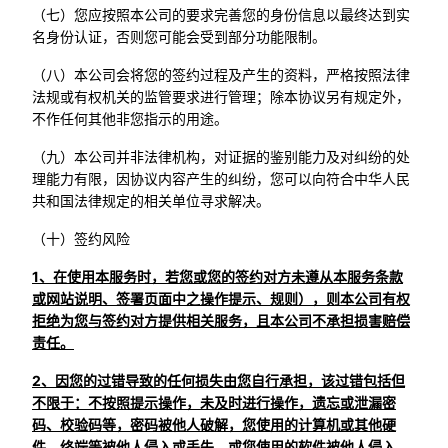
（七）您应按照本公司的要求完善您的身份信息以最终达到实
名身份认证，否则您可能会受到部分功能限制。
（八）本公司会将您的签约过程及产生的资料，严格按照法律
法规或有权机关的监管要求进行管理；除本协议另有规定外，
不作任何其他非您指示的用途。
（九）本公司并非法律机构，对证据的鉴别能力及对纠纷的处
理能力有限，因协议内容产生的纠纷，您可以向符合中华人民
共和国法律规定的相关单位寻求解决。
（十）签约风险
1、在使用本服务时，若您或您的签约对方未遵从本服务条款
或网站说明、签署页面中之操作提示、规则），则本公司有权
拒绝为您与签约对方提供相关服务，且本公司不承担损害赔偿
责任。
2、因您的过错导致的任何损失由您自行承担，该过错包括但
不限于：不按照提示操作，未及时进行操作，遗忘或泄漏密
码、校验码等，密码被他人破解，您使用的计算机或其他硬
件、终端等被他人侵入或丢失，或您使用的软件被他人侵入，