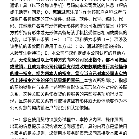
通讯工具（以下合称该手机）号码向本公司发送的信息（短信
或电话等）回复；
C、您通过
您注册时作为该账户名称或者与
该账户名称绑定的其他硬件、终端、软件、代号、编码、代
码、其他账户名等有形体或无形体向本公司发送的信息（如本
方式所指有形体或无形体具备与该手机接受信息相同或类似的
功能，以下第五条第（三）（四）项和第六条第（三）项涉及
该手机的条款同样适用于本方式）；
D、通过
识别您的指纹、
人脸等生物特征；E、本公司与您约定或本公司认可的其他方
式。
无论您通过以上何种方式向本公司发出指令，都不可撤回
或撤销，且成为本公司代理您支付或收取款项或进行其他操作
的唯一指令，视为您本人的指令，您应当自己对本公司忠实执
行上述指令产生的任何结果承担责任。
本协议所称绑定，指您
的契约锁账户与本条上述所称有形体或无形体存在对应的关联
关系，这种关联关系使得契约锁服务的某些服务功能得以实
现，且这种关联关系有时使得这些有形体或无形体能够作为本
公司对您的契约锁账户的识别和认定依据。
（三）您在使用契约锁服务过程中，本协议内容、操作页面上
出现的信息提示或契约锁发送到您通讯工具的内容亦是您使用
本服务的相关规则，您使用本服务即表示您同意接受本服务的