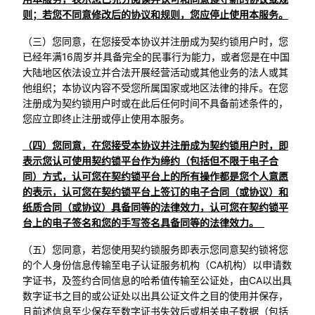
则；若您不同意修改后的协议和规则，您应停止使用本服务。
（三）您同意，在您接受本协议并注册成为契约锁用户时，您
已经年满16周岁并具备完全的民事行为能力，或者您是在中国
大陆地区依法设立并合法开展经营活动或其他业务的法人或其
他组织；本协议内容不受您所属国家或地区法律的排斥。在您
注册成为契约锁用户时或在此后任何时间不具备前述条件的，
您应立即终止注册或停止使用本服务。
（四）您同意，在您接受本协议并注册成为契约锁用户时，即
表示您认可使用契约锁平台作为缔约（包括但不限于电子合
同）方式，认可您在契约锁平台上的所有操作都是您个人意愿
的表示，认可您在契约锁平台上签订的电子合同（或协议）和
纸质合同（或协议）具备同等的法律效力，认可您在契约锁平
台上的电子签名和您的手写签名具备同等的法律效力。
（五）您同意，若您使用契约锁服务即表示您同意契约锁将您
的个人身份信息传输至电子认证服务机构（CA机构）以申请数
字证书，及签约合同信息的哈希值传输至公证处，由CA以出具
数字证书之目的或公证处以出具公证文件之目的使用并保存，
且前述信息至少保存至数字证书失效后或相关电子数据（包括