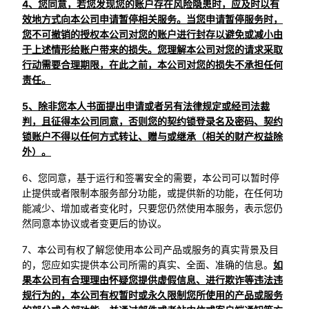
4、您同意，若您发现您的账户存在风险隐患时，应及时以有
效地方式向本公司申请暂停相关服务。当您申请暂停服务时，
您不可撤销的授权本公司对您的账户进行封存以避免或减小由
于上述情形给账户带来的损失。您理解本公司对您的请求采取
行动需要合理期限，在此之前，本公司对您的损失不承担任何
责任。
5、除非您本人书面提出申请或者另有法律规定或经司法裁
判，且征得本公司同意，否则您的契约锁登录名及密码、契约
锁账户不得以任何方式转让、赠与或继承（相关的财产权益除
外）。
6、您同意，基于运行和签署安全的需要，本公司可以暂时停
止提供或者限制本服务部分功能，或提供新的功能，在任何功
能减少、增加或者变化时，只要您仍然使用本服务，表示您仍
然同意本协议或者变更后的协议。
7、本公司有权了解您使用本公司产品或服务的真实背景及目
的，您应如实提供本公司所需的真实、全面、准确的信息。
如
果本公司有合理理由怀疑您提供虚假信息、进行欺诈等违法违
规行为的，本公司有权暂时或永久限制您所使用的产品或服务