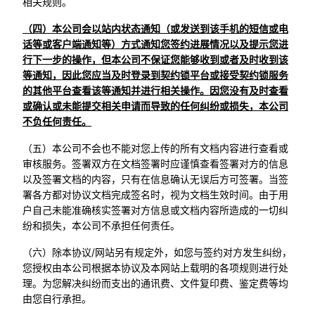
相关规则。
（四）本公司会以站内状态通知（或发送到该手机的短信或电
话等或客户端通知等）方式通知您签约进展情况以及提示您进
行下一步的操作，但本公司不保证您能够收到或者及时收到该
等通知，因此您应当及时登录到契约锁平台或接受契约锁服务
的其他平台查看该等通知并进行相关操作。因您没有及时查看
或确认或未能提交相关申请而导致的任何纠纷或损失，本公司
不负任何责任。
（五）本公司不会也不能对您上传的所有文档内容进行查看或
审核服务。签署双方在文档签署时应谨慎查看签署对方的信息
以及签署文档的内容，只有在信息确认无误后方可签署。当签
署各方都对协议文档完成签名时，视为文档生效时间。由于用
户自己未能准确核实签署对方信息或文档内容所造成的一切纠
纷和损失，本公司不承担任何责任。
（六）除本协议/网站另有规定外，如您与签约对方发生纠纷，
您授权由本公司根据本协议及本网站上载明的各项规则进行处
理。为您解决纠纷而支出的通讯费、文件复印费、鉴定费等均
由您自行承担。