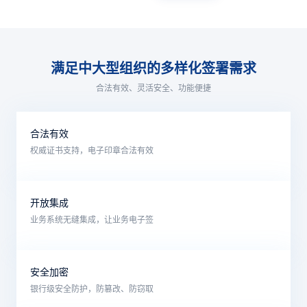
实现电子签署，实现报销、付款流程审批签名电子化。
集成招采管理软件
借助契约锁开放平台，为招投标管理系统、采购系统、订单系统提
满足中大型组织的多样化签署需求
供电子签章支持，实现“供应商合同、采购订单、招标文件、询价
函、报价单、采购合同、对账单、发货单等”在线签。
合法有效、灵活安全、功能便捷
合法有效
权威证书支持，电子印章合法有效
开放集成
业务系统无缝集成，让业务电子签
安全加密
银行级安全防护，防篡改、防窃取