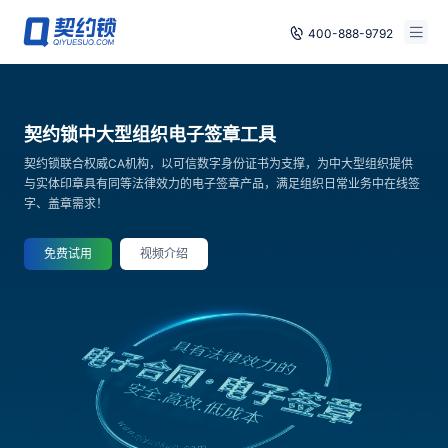
400-888-9792
智能合同
免费试用
契约锁中大型组织电子签章工具
电子签章
已有账号，登录
契约锁联合权威CA机构，以可信数字身份证书为支撑，为中大型组织提供
印章管控
与实体印章具有同等法律效力的电子签章产品，满足组织日常业务中在线签
字、盖章需求！
数字存档
免费试用
视频介绍
安全合规
方案
案例
全国