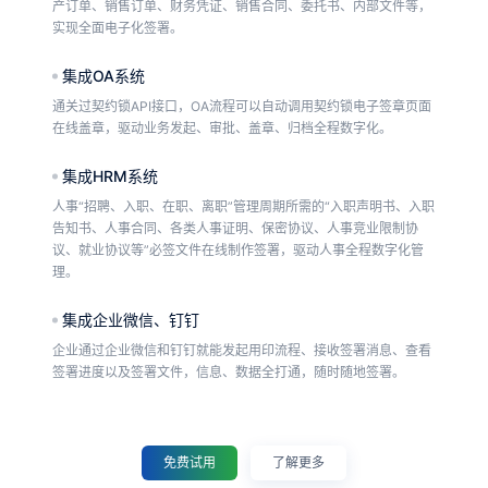
产订单、销售订单、财务凭证、销售合同、委托书、内部文件等，
实现全面电子化签署。
集成OA系统
通关过契约锁API接口，OA流程可以自动调用契约锁电子签章页面
在线盖章，驱动业务发起、审批、盖章、归档全程数字化。
集成HRM系统
人事“招聘、入职、在职、离职”管理周期所需的“入职声明书、入职
告知书、人事合同、各类人事证明、保密协议、人事竞业限制协
议、就业协议等”必签文件在线制作签署，驱动人事全程数字化管
理。
集成企业微信、钉钉
企业通过企业微信和钉钉就能发起用印流程、接收签署消息、查看
签署进度以及签署文件，信息、数据全打通，随时随地签署。
集成财务管理软件
借助契约锁API接口，为财务管理软件提供身份认证、电子签章功
免费试用
了解更多
能，推动“询证函、对账单、工资单、报销单、付款单、业务单据”