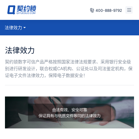
400-888-9792
智能合同
法律效力
免费试用
电子签章
已有账号，登录
法律效力
印章管控
契约锁数字可信产品严格按照国家法律法规要求、采用银行安全级
别进行研发设计，联合权威CA机构、公证处以及司法鉴定机构，保
数字存档
证电子文件法律效力，保障电子数据安全！
安全合规
方案
案例
全国