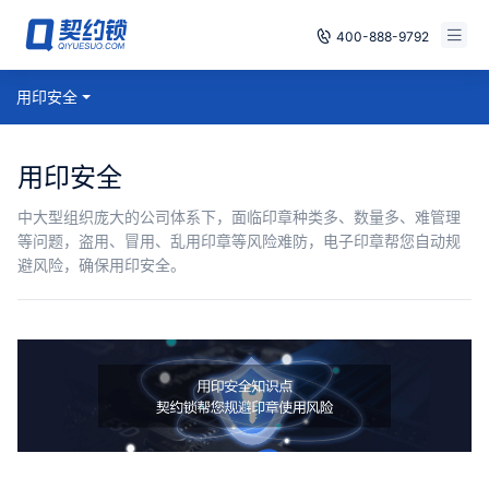
400-888-9792
智能合同
用印安全
免费试用
电子签章
已有账号，登录
用印安全
印章管控
中大型组织庞大的公司体系下，面临印章种类多、数量多、难管理
等问题，盗用、冒用、乱用印章等风险难防，电子印章帮您自动规
数字存档
避风险，确保用印安全。
安全合规
方案
案例
全国