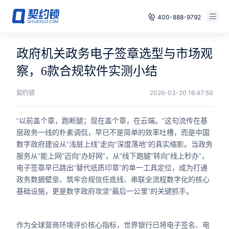
400-888-9792
智能合同
免费试用
政府机关政务电子签章选型与市场观
电子签章
察，6款合规软件实测小结
已有账号，登录
印章管控
契约锁
2026-03-20 16:47:59
数字存档
“以前盖个章，跑断腿；现在盖个章，在云端。”这句流传在基
层政务一线的朴素调侃，早已不是简单的效率吐槽，而是中国
安全合规
数字政府建设从“浅层上线”走向“深度落地”的真实缩影。当政务
服务从“能上网”迈向“办好网”，从“线下跑腿”转向“线上秒办”，
方案
电子签章早已跳出“替代纸质印章”的单一工具定位，成为打通
政务数据壁垒、筑牢合规信任底线、串联全流程数字化的核心
案例
基础设施，更是数字政府攻坚“最后一公里”的关键抓手。
全国
作为全球营商环境评价核心指标，世界银行已将电子签名、电