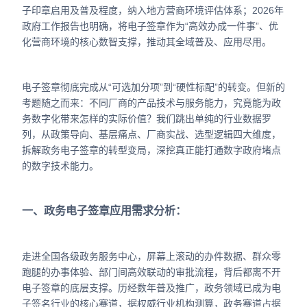
合作
子印章启用及普及程度，纳入地方营商环境评估体系；2026年
政府工作报告也明确，将电子签章作为“高效办成一件事”、优
我们
化营商环境的核心数智支撑，推动其全域普及、应用尽用。
电子签章彻底完成从“可选加分项”到“硬性标配”的转变。但新的
考题随之而来：不同厂商的产品技术与服务能力，究竟能为政
务数字化带来怎样的实际价值？我们跳出单纯的行业数据罗
列，从政策导向、基层痛点、厂商实战、选型逻辑四大维度，
拆解政务电子签章的转型变局，深挖真正能打通数字政府堵点
的数字技术能力。
一、政务电子签章应用需求分析：
走进全国各级政务服务中心，屏幕上滚动的办件数据、群众零
跑腿的办事体验、部门间高效联动的审批流程，背后都离不开
电子签章的底层支撑。历经数年普及推广，政务领域已成为电
子签名行业的核心赛道，据权威行业机构测算，政务赛道占据