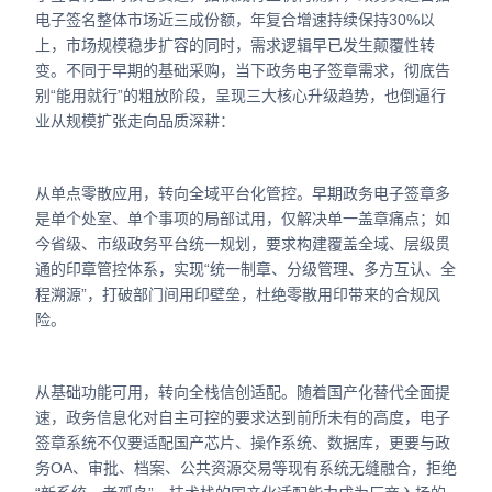
电子签名整体市场近三成份额，年复合增速持续保持30%以
上，市场规模稳步扩容的同时，需求逻辑早已发生颠覆性转
变。不同于早期的基础采购，当下政务电子签章需求，彻底告
别“能用就行”的粗放阶段，呈现三大核心升级趋势，也倒逼行
业从规模扩张走向品质深耕：
从单点零散应用，转向全域平台化管控。早期政务电子签章多
是单个处室、单个事项的局部试用，仅解决单一盖章痛点；如
今省级、市级政务平台统一规划，要求构建覆盖全域、层级贯
通的印章管控体系，实现“统一制章、分级管理、多方互认、全
程溯源”，打破部门间用印壁垒，杜绝零散用印带来的合规风
险。
从基础功能可用，转向全栈信创适配。随着国产化替代全面提
速，政务信息化对自主可控的要求达到前所未有的高度，电子
签章系统不仅要适配国产芯片、操作系统、数据库，更要与政
务OA、审批、档案、公共资源交易等现有系统无缝融合，拒绝