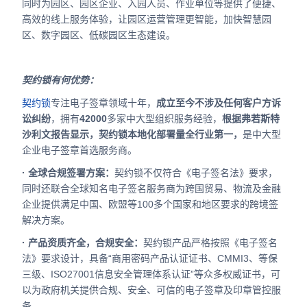
同时为园区、园区企业、入园人员、作业单位等提供了便捷、
高效的线上服务体验，让园区运营管理更智能，加快智慧园
区、数字园区、低碳园区生态建设。
契约锁有何优势：
契约锁
专注电子签章领域十年，
成立至今不涉及任何客户方诉
讼纠纷
，拥有
42000
多家中大型组织服务经验，
根据弗若斯特
沙利文报告显示，契约锁本地化部署量全行业第一，
是中大型
企业电子签章首选服务商。
· 全球合规签署方案：
契约锁不仅符合《电子签名法》要求，
同时还联合全球知名电子签名服务商为跨国贸易、物流及金融
企业提供满足中国、欧盟等100多个国家和地区要求的跨境签
解决方案。
· 产品资质齐全，合规安全：
契约锁产品严格按照《电子签名
法》要求设计，具备“商用密码产品认证证书、CMMI3、等保
三级、ISO27001信息安全管理体系认证”等众多权威证书，可
以为政府机关提供合规、安全、可信的电子签章及印章管控服
务。