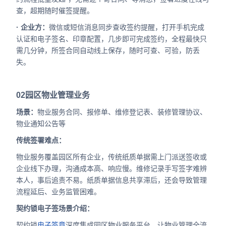
查，超期随时催签提醒。
· 企业方：
微信或短信消息同步查收签约提醒，打开手机完成
认证和电子签名、印章配置，几步即可完成签约，全程最快只
需几分钟，所签合同自动线上保存，随时可查、可验，防丢
失。
02
园区物业管理业务
场景：
物业服务合同、报修单、维修登记表、装修管理协议、
物业通知公告等
传统签署难点：
物业服务覆盖园区所有企业，传统纸质单据需上门派送签收或
企业线下办理，沟通成本高、响应慢。维修记录手写签字难辨
本人，事后追责不易。纸质单据信息共享滞后，还会导致管理
流程延后、业务监管困难。
契约锁电子签场景介绍：
契约锁
电子签章
深度集成园区物业服务平台，让物业管理全流