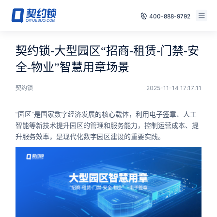
400-888-9792
智能合同
免费试用
契约锁-大型园区“招商-租赁-门禁-安
电子签章
全-物业”智慧用章场景
已有账号，登录
印章管控
契约锁
2025-11-14 17:17:11
数字存档
“园区”是国家数字经济发展的核心载体，利用电子签章、人工
智能等新技术提升园区的管理和服务能力，控制运营成本、提
安全合规
升服务效率，是现代化数字园区建设的重要实践。
方案
案例
全国