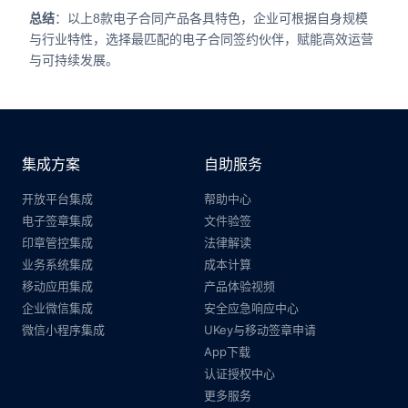
总结
：以上8款电子合同产品各具特色，企业可根据自身规模
与行业特性，选择最匹配的电子合同签约伙伴，赋能高效运营
与可持续发展。
集成方案
自助服务
开放平台集成
帮助中心
电子签章集成
文件验签
印章管控集成
法律解读
业务系统集成
成本计算
移动应用集成
产品体验视频
企业微信集成
安全应急响应中心
微信小程序集成
UKey与移动签章申请
App下载
认证授权中心
更多服务