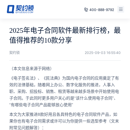
400-888-9792
智能合同
免费试用
2025年电子合同软件最新排行榜，最
电子签章
值得推荐的10款分享
已有账号，登录
印章管控
契约锁
2025-09-03 16:55:40
数字存档
（本文信息来源于网络）
《电子签名法》、《民法典》为国内电子合同的应用奠定了有
安全合规
效的法律基础，随着网上办公、数字化服务的推进，人事入
职、采购、招投标、销售、租赁等越来越多场景中开始使用电
方案
子合同。于此同时更多用户关心的是“该什么使用电子合同”、
“有哪些电子合同产品能够放心使用”
案例
本文为大家推进8款好用且各具特色的电子合同软件产品，如
全国
果你也有电子合同需求或许可以为你提供一些选型参考（文末
附常见问题解答）：