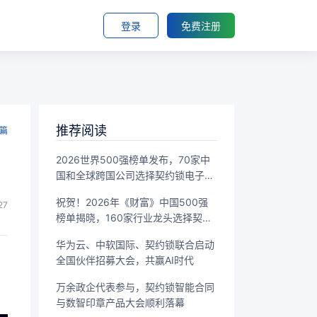
登录
免费注册
推荐阅读
篇
2026世界500强榜单发布，70家中
国和全球跨国公司选择契约锁电子签
章
祝贺！2026年《财富》中国500强
27
榜单揭晓，160家行业龙头选择契约
锁
华为云、中软国际、契约锁联合启动
全国伙伴招募大会，共赢AI时代
万余政企代表参与，契约锁智能合同
与数智印章产品大会顺利落幕