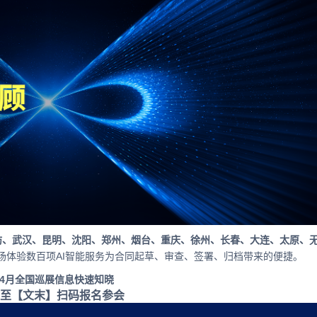
坊、武汉、昆明、沈阳、郑州、烟台、重庆、徐州、长春、大连、太原、
场体验数百项AI智能服务为合同起草、审查、签署、归档带来的便捷。
4月全国巡展信息快速知晓
至【文末】扫码报名参会