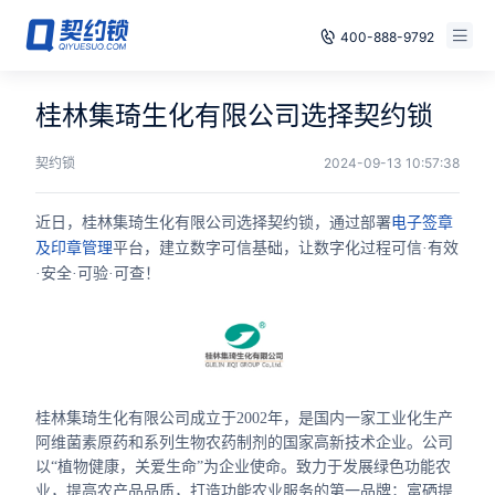
400-888-9792
智能合同
免费试用
桂林集琦生化有限公司选择契约锁
电子签章
已有账号，登录
契约锁
2024-09-13 10:57:38
印章管控
近日，桂林集琦生化有限公司选择契约锁，通过部署
电子签章
平台，建立数字可信基础，让数字化过程可信·有效
及印章管理
数字存档
·安全·可验·可查！
安全合规
方案
案例
桂林集琦生化有限公司成立于2002年，是国内一家工业化生产
阿维菌素原药和系列生物农药制剂的国家高新技术企业。公司
全国
以“植物健康，关爱生命”为企业使命。致力于发展绿色功能农
业，提高农产品品质，打造功能农业服务的第一品牌；富硒提