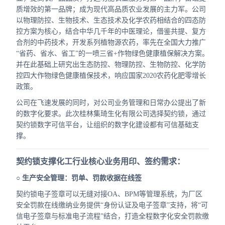
合作
质增效的第一品牌；成为现代高品质农业发展的主力军。公司
以物理防控、生物技术、生态技术及化学农药相结合的四态防
我们
控方案为核心，结合中华几千年的中医理论，借鉴共提、复方
合剂的中药技术，开发系列植物源农药，率先在全国大力推广
“省药、省水、省工”的一喷三省+作物绿色健康植保解决方案。
并在此基础上研究出生态防控、物理防控、生物防控、化学防
控四大作物绿色健康植保技术，响应国家2020农药化肥零增长
政策。
公司在飞速发展的同时，对公司业务管理和日常办公提出了新
的数字化要求。此次桂林集琦生化有限公司选择契约锁，通过
契约锁数字可信平台，让组织的数字化建设都有可信基础支
撑。
契约锁支撑化工行业核心业务用印、签约需求：
○ 生产安全管理：罚单、罚款收据在线签
契约锁电子签章可以无缝对接OA、BPM等管理系统，为厂区
安全罚款在线缴纳业务提供“身份认证及电子签章”支持，将“可
信电子签章与标准电子流程”结合，打造全程数字化安全罚款缴