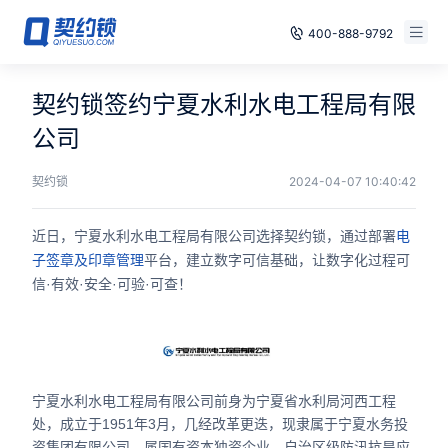
400-888-9792
智能合同
免费试用
契约锁签约宁夏水利水电工程局有限
电子签章
公司
已有账号，登录
印章管控
契约锁
2024-04-07 10:40:42
数字存档
近日，宁夏水利水电工程局有限公司选择契约锁，通过部署
电
平台，建立数字可信基础，让数字化过程可
子签章及印章管理
安全合规
信·有效·安全·可验·可查！
方案
案例
宁夏水利水电工程局有限公司前身为宁夏省水利局河西工程
全国
处，成立于1951年3月，几经改革更迭，现隶属于宁夏水务投
资集团有限公司，属国有资本独资企业，自治区级防汛抗旱应