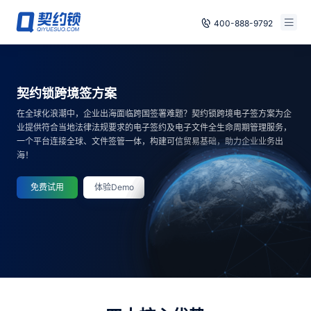
400-888-9792
智能合同
免费试用
契约锁跨境签方案
电子签章
已有账号，登录
在全球化浪潮中，企业出海面临跨国签署难题？契约锁跨境电子签方案为企
印章管控
业提供符合当地法律法规要求的电子签约及电子文件全生命周期管理服务，
一个平台连接全球、文件签管一体，构建可信贸易基础，助力企业业务出
海！
数字存档
免费试用
体验Demo
安全合规
方案
案例
全国